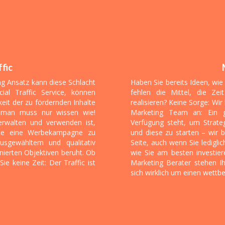
ffic
g Ansatz kann diese Schlacht
Haben Sie bereits Ideen, wi
al Traffic Service, können
fehlen die Mittel, die Z
eit der zu fördernden Inhalte
realisieren? Keine Sorge: Wi
, man muss nur wissen wie!
Marketing Team an: Ein 
verwalten und verwenden ist,
Verfügung steht, um Strate
nde eine Werbekampagne zu
und diese zu starten – wir 
sgewähltem und qualitativ
Seite, auch wenn Sie ledigli
nierten Objektiven beruht. Ob
wie Sie am besten investi
ie keine Zeit: Der Traffic ist
Marketing Berater stehen I
sich wirklich um einen wettbe