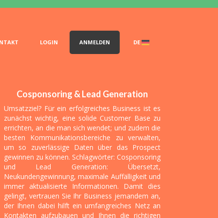
I
NTAKT
LOGIN
ANMELDEN
DE
ti sicuri a cadenza
na nostra priorità.
Cosponsoring & Lead Generation
Umsatzziel? Für ein erfolgreiches Business ist es
zunächst wichtig, eine solide Customer Base zu
errichten, an die man sich wendet; und zudem die
besten Kommunikationsbereiche zu verwalten,
um so zuverlässige Daten über das Prospect
gewinnen zu können. Schlagwörter: Cosponsoring
und Lead Generation: Übersetzt,
Neukundengewinnung, maximale Auffälligkeit und
immer aktualisierte Informationen. Damit dies
gelingt, vertrauen Sie Ihr Business jemandem an,
der Ihnen dabei hilft ein umfangreiches Netz an
Kontakten aufzubauen und Ihnen die richtigen