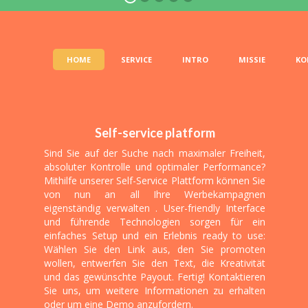
PAGAMENTI IMMEDIAT
HOME
SERVICE
INTRO
MISSIE
KO
on proprietari delle Vostre revenue; Pagamen
icinale o mensile, perchè i Vostri utili sono u
Self-service platform
Sind Sie auf der Suche nach maximaler Freiheit,
absoluter Kontrolle und optimaler Performance?
Mithilfe unserer Self-Service Plattform können Sie
von nun an all Ihre Werbekampagnen
eigenständig verwalten . User-friendly Interface
und führende Technologien sorgen für ein
einfaches Setup und ein Erlebnis ready to use:
Wählen Sie den Link aus, den Sie promoten
wollen, entwerfen Sie den Text, die Kreativität
und das gewünschte Payout. Fertig! Kontaktieren
Sie uns, um weitere Informationen zu erhalten
oder um eine Demo anzufordern.