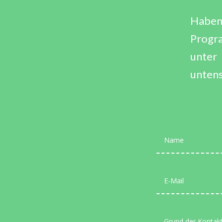
Haben 
Progr
unte
unten