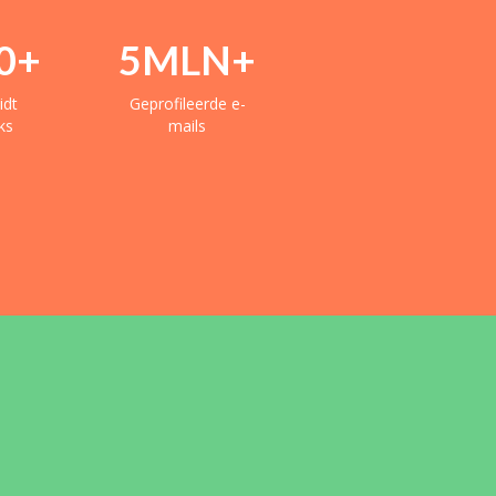
0
+
5
MLN+
idt
Geprofileerde e-
ks
mails